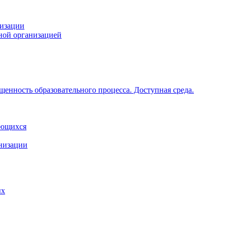
низации
ной организацией
щенность образовательного процесса. Доступная среда.
ающихся
анизации
ых