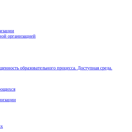
низации
ной организацией
щенность образовательного процесса. Доступная среда.
ающихся
анизации
ых