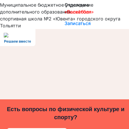
Муниципальное бюджетное учреждение
Отделение
Отделение
дополнительного образования
«Баскетбол»
«Волейбол»
спортивная школа №2 «Ювента» городского округа
Записаться
Записаться
Тольятти
Решаем вместе
Есть вопросы по физической культуре и
спорту?