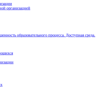
низации
ной организацией
щенность образовательного процесса. Доступная среда.
ающихся
анизации
ых