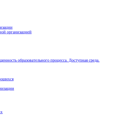
низации
ной организацией
щенность образовательного процесса. Доступная среда.
ающихся
анизации
ых