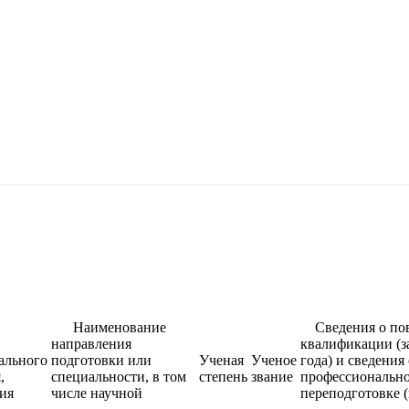
Наименование
Сведения о по
направления
квалификации (з
ального
подготовки или
Ученая
Ученое
года) и сведения 
,
специальности, в том
степень
звание
профессиональн
ия
числе научной
переподготовке 