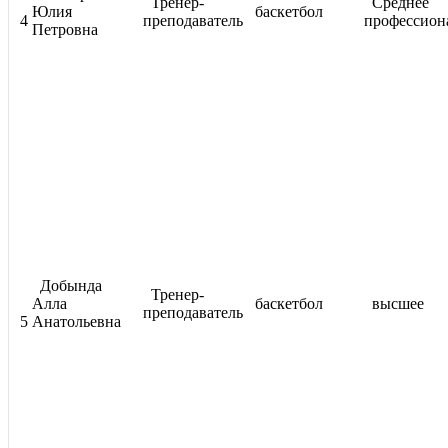
Тренер-
Среднее
Юлия
баскетбол
4
преподаватель
профессион
Петровна
Добында
Тренер-
Алла
баскетбол
высшее
преподаватель
5
Анатольевна