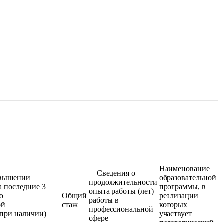
Наименование
Сведения о
вышении
образовательной
продолжительности
а последние 3
программы, в
опыта работы (лет)
о
Общий
реализации
работы в
ой
стаж
которых
профессиональной
(при наличии)
участвует
сфере