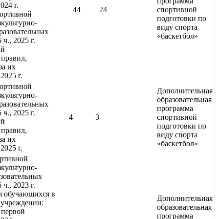
программа
024 г.
44
24
спортивной
портивной
подготовки по
зкультурно-
виду спорта
разовательных
«баскетбол»
ч., 2025 г.
ий
правил,
за их
 2025 г.
портивной
Дополнительная
зкультурно-
образовательная
разовательных
программа
ч., 2025 г.
4
3
спортивной
ий
подготовки по
правил,
виду спорта
за их
«баскетбол»
 2025 г.
ортивной
зкультурно-
зовательных
ч., 2023 г.
я обучающихся в
Дополнительная
 учреждении:
образовательная
 первой
программа