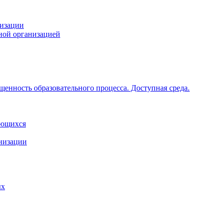
низации
ной организацией
щенность образовательного процесса. Доступная среда.
ающихся
анизации
ых