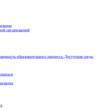
низации
ной организацией
щенность образовательного процесса. Доступная среда.
ающихся
анизации
ых