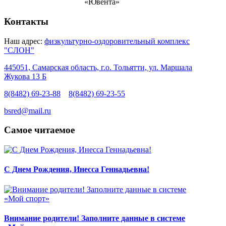
«Ювента»
Контакты
Наш адрес:
физкультурно-оздоровительный комплекс
"СЛОН"
445051, Самарская область, г.о. Тольятти, ул. Маршала
Жукова 13 Б
8(8482) 69-23-88
8(8482) 69-23-55
bsred@mail.ru
Самое читаемое
С Днем Рождения, Инесса Геннадьевна!
Внимание родители! Заполните данные в системе