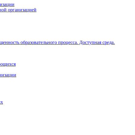
низации
ной организацией
щенность образовательного процесса. Доступная среда.
ающихся
анизации
ых