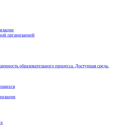
низации
ной организацией
щенность образовательного процесса. Доступная среда.
ающихся
анизации
ых