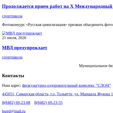
Продолжается прием работ на Х Международный 
спортшкола
Фотоконкурс «Русская цивилизация» призван объединить фотогр
21 июля, 2026
МВД предупреждает
спортшкола
Муниципальное бюд
Контакты
Наш адрес:
физкультурно-оздоровительный комплекс "СЛОН"
445051, Самарская область, г.о. Тольятти, ул. Маршала Жукова 1
8(8482) 69-23-88
8(8482) 69-23-55
bsred@mail.ru