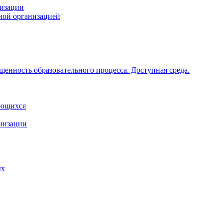
низации
ной организацией
щенность образовательного процесса. Доступная среда.
ающихся
анизации
ых