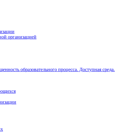
низации
ной организацией
щенность образовательного процесса. Доступная среда.
ающихся
анизации
ых