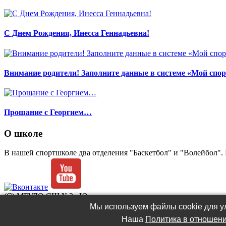
С Днем Рождения, Инесса Геннадьевна!
Внимание родители! Заполните данные в системе «Мой спор
Прощание с Георгием…
О школе
В нашей спортшколе два отделения "Баскетбол" и "Волейбол". 
(C) МБУДО СШ №2 «Ювента»
Разработка и администрирование сайта -
Роман Попов
Мы используем файлы cookie для ул
Наша
Политика в отношени
Политика в отношении обработки файлов cookie
.
Политика об