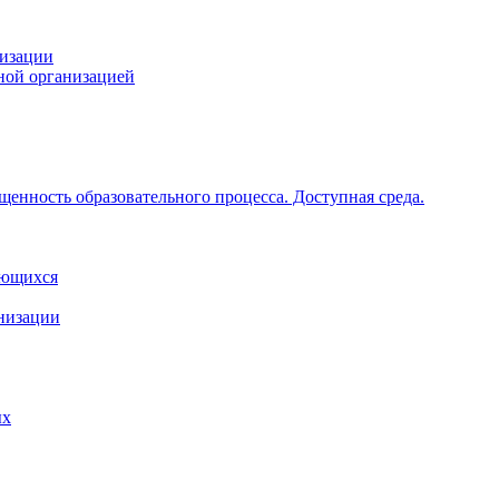
низации
ной организацией
щенность образовательного процесса. Доступная среда.
ающихся
анизации
ых