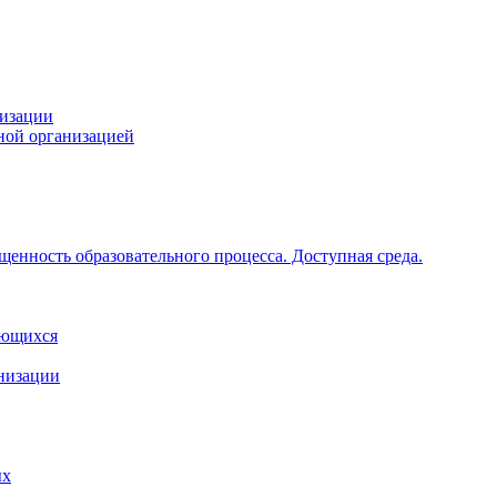
низации
ной организацией
щенность образовательного процесса. Доступная среда.
ающихся
анизации
ых