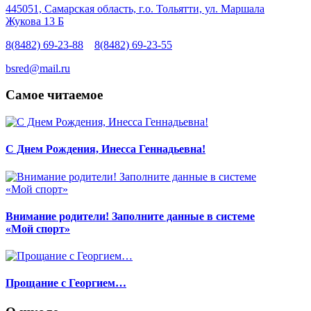
445051, Самарская область, г.о. Тольятти, ул. Маршала
Жукова 13 Б
8(8482) 69-23-88
8(8482) 69-23-55
bsred@mail.ru
Самое читаемое
С Днем Рождения, Инесса Геннадьевна!
Внимание родители! Заполните данные в системе
«Мой спорт»
Прощание с Георгием…