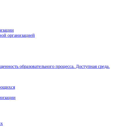
низации
ной организацией
щенность образовательного процесса. Доступная среда.
ающихся
анизации
ых