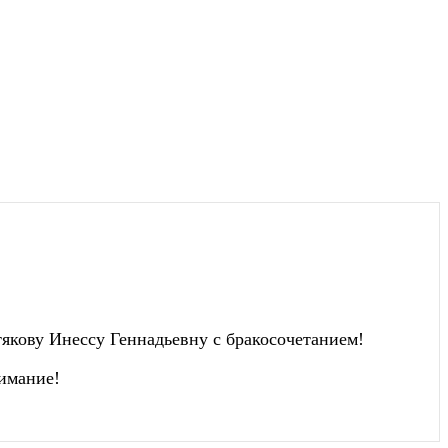
кову Инессу Геннадьевну с бракосочетанием!
имание!