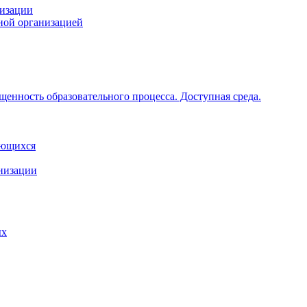
низации
ной организацией
щенность образовательного процесса. Доступная среда.
ающихся
анизации
ых