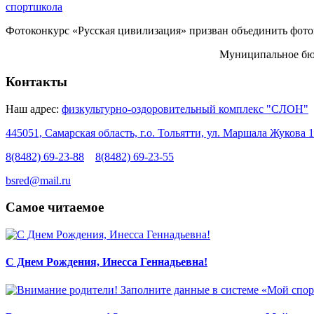
спортшкола
Фотоконкурс «Русская цивилизация» призван объединить фотогр
Муниципальное бюд
Контакты
Наш адрес:
физкультурно-оздоровительный комплекс "СЛОН"
445051, Самарская область, г.о. Тольятти, ул. Маршала Жукова 1
8(8482) 69-23-88
8(8482) 69-23-55
bsred@mail.ru
Самое читаемое
С Днем Рождения, Инесса Геннадьевна!