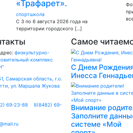
«Трафарет».
Фо
пр
спортшкола
все
С 3 по 6 августа 2026 года на
территории городского [...]
нтакты
Самое читаем
адрес:
физкультурно-
ровительный комплекс
С Днем Рождения
Н"
Инесса Геннадье
1, Самарская область, г.о.
тти, ул. Маршала Жукова
2) 69-23-88
8(8482) 69-
Внимание родите
5
Заполните данны
системе «Мой
@mail.ru
спорт»