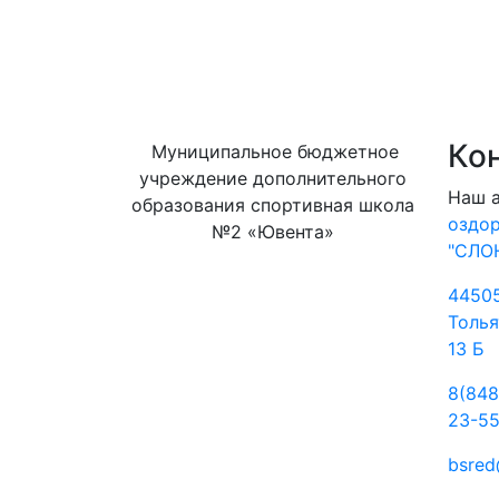
Ко
Муниципальное бюджетное
учреждение дополнительного
Наш 
образования спортивная школа
оздо
№2 «Ювента»
"СЛО
44505
Толья
13 Б
8(848
23-5
bsred