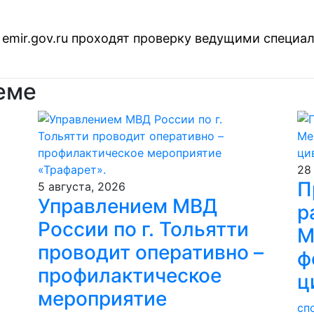
emir.gov.ru проходят проверку ведущими специа
еме
28
П
5 августа, 2026
Управлением МВД
р
России по г. Тольятти
М
проводит оперативно –
ф
профилактическое
ц
мероприятие
сп