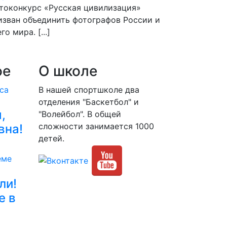
токонкурс «Русская цивилизация»
изван объединить фотографов России и
го мира. [...]
ое
О школе
В нашей спортшколе два
отделения "Баскетбол" и
,
"Волейбол". В общей
сложности занимается 1000
вна!
детей.
ли!
е в