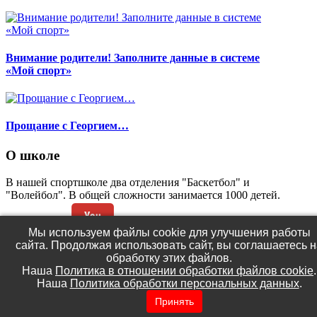
Внимание родители! Заполните данные в системе
«Мой спорт»
Прощание с Георгием…
О школе
В нашей спортшколе два отделения "Баскетбол" и
"Волейбол". В общей сложности занимается 1000 детей.
Мы используем файлы cookie для улучшения работы
сайта. Продолжая использовать сайт, вы соглашаетесь н
(C) МБУДО СШ №2 «Ювента»
обработку этих файлов.
Разработка и администрирование сайта -
Роман Попов
Наша
Политика в отношении обработки файлов cookie
.
Наша
Политика обработки персональных данных
.
Политика в отношении обработки файлов
Принять
cookie
.
Политика обработки персональных данных