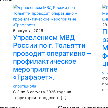
28
П
5 августа, 2026
Управлением МВД
р
России по г. Тольятти
М
проводит оперативно –
ф
профилактическое
ц
мероприятие
сп
«Трафарет».
Фо
пр
спортшкола
все
С 3 по 6 августа 2026 года на
территории городского [...]