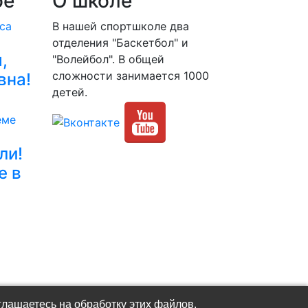
ое
О школе
В нашей спортшколе два
отделения "Баскетбол" и
,
"Волейбол". В общей
сложности занимается 1000
вна!
детей.
ли!
е в
глашаетесь на обработку этих файлов.