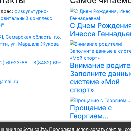
нтакты
Самое читаем
адрес:
физкультурно-
ровительный комплекс
С Днем Рождения
Н"
Инесса Геннадье
1, Самарская область, г.о.
тти, ул. Маршала Жукова
2) 69-23-88
8(8482) 69-
Внимание родите
5
Заполните данны
системе «Мой
@mail.ru
спорт»
Прощание с
Георгием…
шения работы сайта. Продолжая использовать сайт, вы со