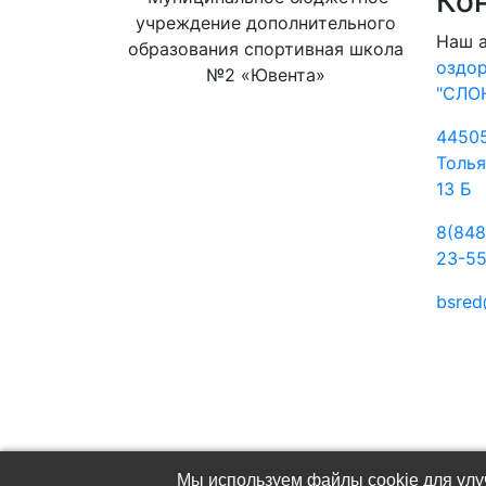
Ко
учреждение дополнительного
Наш 
образования спортивная школа
оздо
№2 «Ювента»
"СЛО
44505
Толья
13 Б
8(848
23-5
bsred
(C) МБУДО СШ №2 «Ювента»
Мы используем файлы cookie для улуч