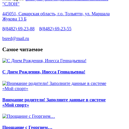
"СЛОН"
445051, Самарская область, г.о. Тольятти, ул. Маршала
Жукова 13 Б
8(8482) 69-23-88
8(8482) 69-23-55
bsred@mail.ru
Самое читаемое
С Днем Рождения, Инесса Геннадьевна!
Внимание родители! Заполните данные в системе
«Мой спорт»
Прощание с Георгием…