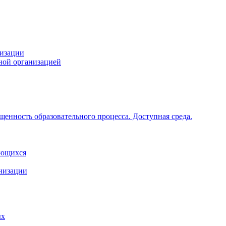
низации
ной организацией
щенность образовательного процесса. Доступная среда.
ающихся
анизации
ых