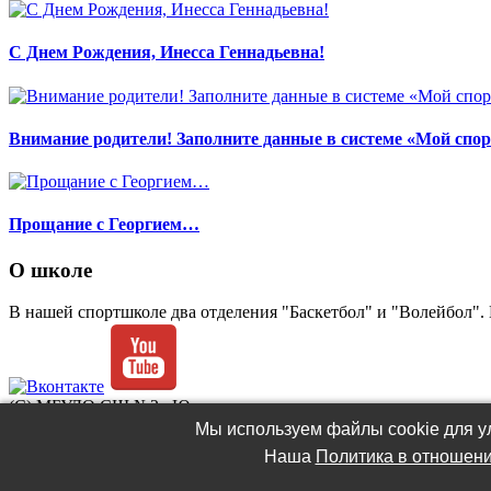
С Днем Рождения, Инесса Геннадьевна!
Внимание родители! Заполните данные в системе «Мой спор
Прощание с Георгием…
О школе
В нашей спортшколе два отделения "Баскетбол" и "Волейбол". 
(C) МБУДО СШ №2 «Ювента»
Разработка и администрирование сайта -
Роман Попов
Мы используем файлы cookie для ул
Наша
Политика в отношени
Политика в отношении обработки файлов cookie
.
Политика об