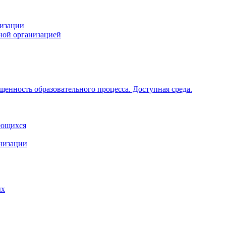
низации
ной организацией
щенность образовательного процесса. Доступная среда.
ающихся
анизации
ых