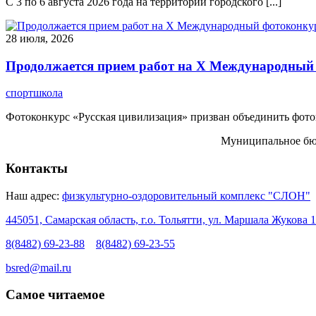
С 3 по 6 августа 2026 года на территории городского [...]
28 июля, 2026
Продолжается прием работ на Х Международный 
спортшкола
Фотоконкурс «Русская цивилизация» призван объединить фотогр
Муниципальное бюд
Контакты
Наш адрес:
физкультурно-оздоровительный комплекс "СЛОН"
445051, Самарская область, г.о. Тольятти, ул. Маршала Жукова 1
8(8482) 69-23-88
8(8482) 69-23-55
bsred@mail.ru
Самое читаемое