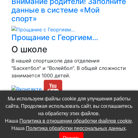
Внимание родители! Заполните
данные в системе «Мой
спорт»
Прощание с Георгием…
О школе
В нашей спортшколе два отделения
"Баскетбол" и "Волейбол". В общей сложности
занимается 1000 детей.
Мы используем файлы cookie для улучшения работы
(C) МБУДО СШ №2 «Ювента»
сайта. Продолжая использовать сайт, вы соглашаетесь
Разработка и администрирование сайта -
на обработку этих файлов.
Роман Попов
Наша
Политика в отношении обработки файлов cookie
.
Политика в отношении обработки файлов
Наша
Политика обработки персональных данных
.
cookie
.
Политика обработки персональных
Принять