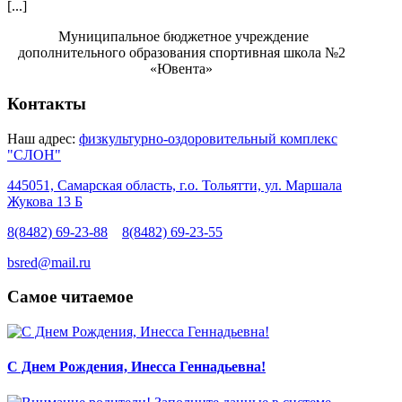
[...]
Муниципальное бюджетное учреждение
дополнительного образования спортивная школа №2
«Ювента»
Контакты
Наш адрес:
физкультурно-оздоровительный комплекс
"СЛОН"
445051, Самарская область, г.о. Тольятти, ул. Маршала
Жукова 13 Б
8(8482) 69-23-88
8(8482) 69-23-55
bsred@mail.ru
Самое читаемое
С Днем Рождения, Инесса Геннадьевна!