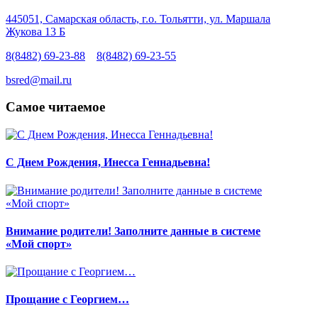
445051, Самарская область, г.о. Тольятти, ул. Маршала
Жукова 13 Б
8(8482) 69-23-88
8(8482) 69-23-55
bsred@mail.ru
Самое читаемое
С Днем Рождения, Инесса Геннадьевна!
Внимание родители! Заполните данные в системе
«Мой спорт»
Прощание с Георгием…