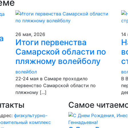
еме
26 мая, 2026
14
а
Итоги первенства
Н
Самарской области по
в
пляжному волейболу
с
волейбол
во
22-24 мая в Самаре проходило
В 
первенство Самарской области по
пе
пляжному [...]
дев
нтакты
Самое читаем
адрес:
физкультурно-
ровительный комплекс