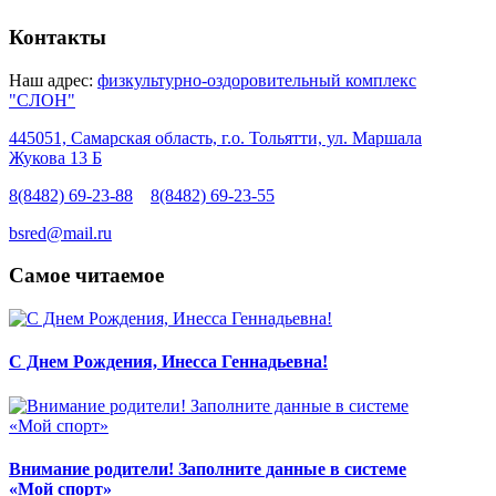
Контакты
Наш адрес:
физкультурно-оздоровительный комплекс
"СЛОН"
445051, Самарская область, г.о. Тольятти, ул. Маршала
Жукова 13 Б
8(8482) 69-23-88
8(8482) 69-23-55
bsred@mail.ru
Самое читаемое
С Днем Рождения, Инесса Геннадьевна!
Внимание родители! Заполните данные в системе
«Мой спорт»