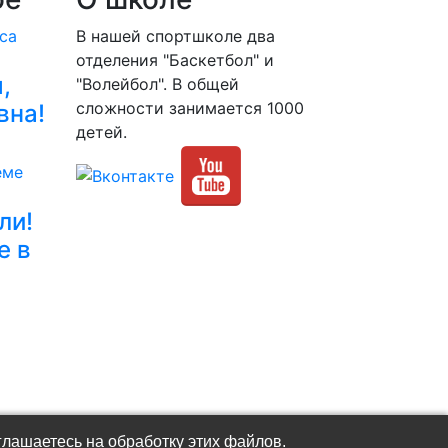
В нашей спортшколе два
отделения "Баскетбол" и
,
"Волейбол". В общей
сложности занимается 1000
вна!
детей.
ли!
е в
глашаетесь на обработку этих файлов.