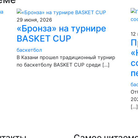
29 июня, 2026
«Бронза» на турнире
12
BASKET CUP
П
баскетбол
«
В Казани прошел традиционный турнир
с
по баскетболу BASKET CUP среди [...]
п
ба
​О
20
[...]
нтакты
Самое читаем