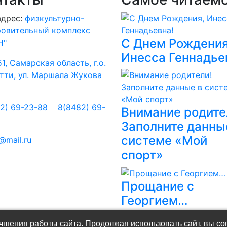
адрес:
физкультурно-
ровительный комплекс
С Днем Рождения
Н"
Инесса Геннадье
1, Самарская область, г.о.
тти, ул. Маршала Жукова
2) 69-23-88
8(8482) 69-
Внимание родите
5
Заполните данны
системе «Мой
@mail.ru
спорт»
Прощание с
Георгием…
шения работы сайта. Продолжая использовать сайт, вы со