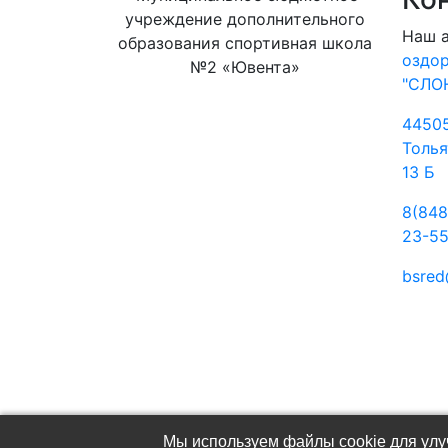
учреждение дополнительного
Наш 
образования спортивная школа
оздо
№2 «Ювента»
"СЛО
44505
Толья
13 Б
8(848
23-5
bsred
(C) МБУДО СШ №2 «Ювента»
Мы используем файлы cookie для улуч