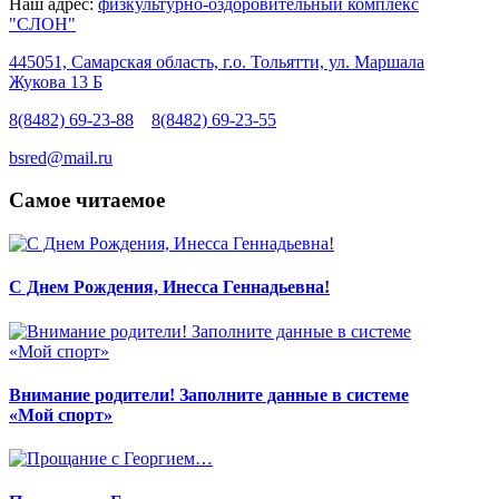
Наш адрес:
физкультурно-оздоровительный комплекс
"СЛОН"
445051, Самарская область, г.о. Тольятти, ул. Маршала
Жукова 13 Б
8(8482) 69-23-88
8(8482) 69-23-55
bsred@mail.ru
Самое читаемое
С Днем Рождения, Инесса Геннадьевна!
Внимание родители! Заполните данные в системе
«Мой спорт»