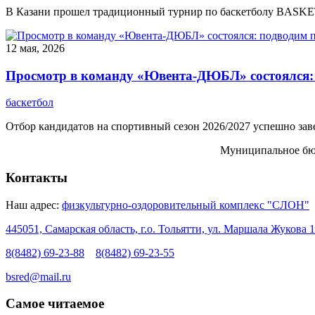
В Казани прошел традиционный турнир по баскетболу BASKET 
12 мая, 2026
Просмотр в команду «Ювента-ДЮБЛ» состоялся: 
баскетбол
​Отбор кандидатов на спортивный сезон 2026/2027 успешно заве
Муниципальное бюд
Контакты
Наш адрес:
физкультурно-оздоровительный комплекс "СЛОН"
445051, Самарская область, г.о. Тольятти, ул. Маршала Жукова 1
8(8482) 69-23-88
8(8482) 69-23-55
bsred@mail.ru
Самое читаемое