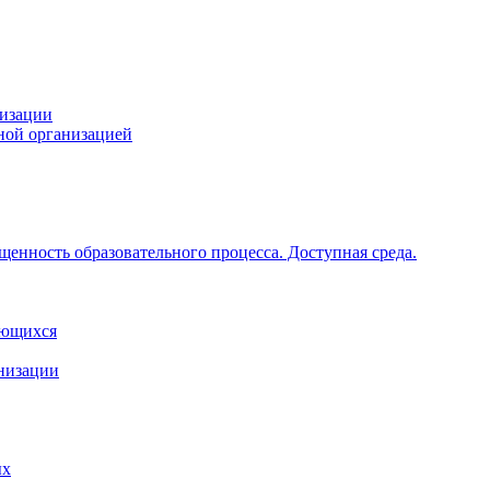
низации
ной организацией
щенность образовательного процесса. Доступная среда.
ающихся
анизации
ых