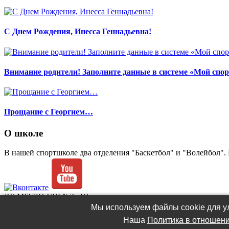
С Днем Рождения, Инесса Геннадьевна!
Внимание родители! Заполните данные в системе «Мой спор
Прощание с Георгием…
О школе
В нашей спортшколе два отделения "Баскетбол" и "Волейбол". 
(C) МБУДО СШ №2 «Ювента»
Разработка и администрирование сайта -
Роман Попов
Мы используем файлы cookie для ул
Наша
Политика в отношени
Политика в отношении обработки файлов cookie
.
Политика об