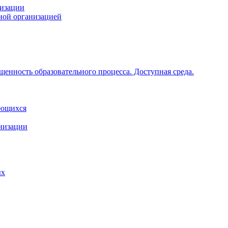
низации
ной организацией
щенность образовательного процесса. Доступная среда.
ающихся
анизации
ых