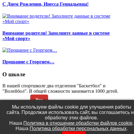
С Днем Рождения, Инесса Геннадьевна!
Внимание родители! Заполните данные в системе
«Мой спорт»
Прощание с Георгием…
О школе
В нашей спортшколе два отделения "Баскетбол" и
"Волейбол". В общей сложности занимается 1000 детей.
Мы используем файлы cookie для улучшения работы
сайта. Продолжая использовать сайт, вы соглашаетесь н
(C) МБУДО СШ №2 «Ювента»
обработку этих файлов.
Разработка и администрирование сайта -
Роман Попов
Наша
Политика в отношении обработки файлов cookie
.
Наша
Политика обработки персональных данных
.
Политика в отношении обработки файлов