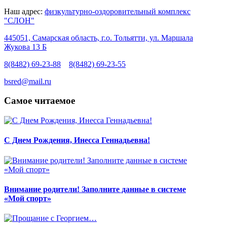
Наш адрес:
физкультурно-оздоровительный комплекс
"СЛОН"
445051, Самарская область, г.о. Тольятти, ул. Маршала
Жукова 13 Б
8(8482) 69-23-88
8(8482) 69-23-55
bsred@mail.ru
Самое читаемое
С Днем Рождения, Инесса Геннадьевна!
Внимание родители! Заполните данные в системе
«Мой спорт»