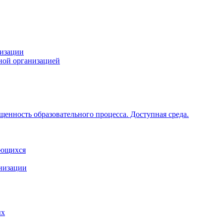
низации
ной организацией
щенность образовательного процесса. Доступная среда.
ающихся
анизации
ых