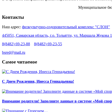
Муниципальное бюд
Контакты
Наш адрес:
физкультурно-оздоровительный комплекс "СЛОН"
445051, Самарская область, г.о. Тольятти, ул. Маршала Жукова 1
8(8482) 69-23-88
8(8482) 69-23-55
bsred@mail.ru
Самое читаемое
С Днем Рождения, Инесса Геннадьевна!
Внимание родители! Заполните данные в системе «Мой спор