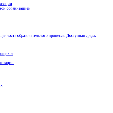
низации
ной организацией
щенность образовательного процесса. Доступная среда.
ающихся
анизации
ых