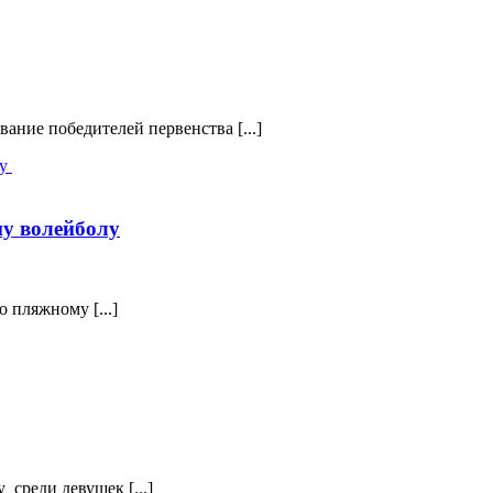
ание победителей первенства [...]
му волейболу
 пляжному [...]
среди девушек [...]