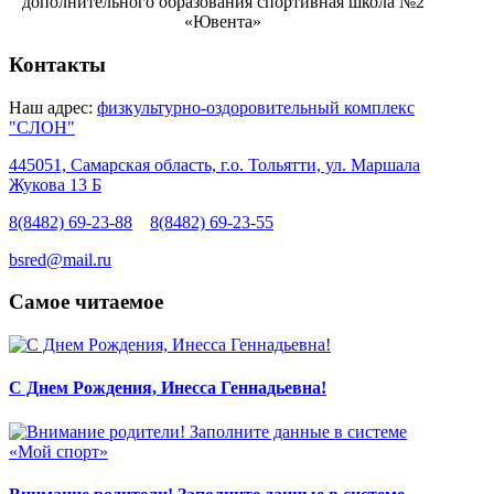
дополнительного образования спортивная школа №2
«Ювента»
Контакты
Наш адрес:
физкультурно-оздоровительный комплекс
"СЛОН"
445051, Самарская область, г.о. Тольятти, ул. Маршала
Жукова 13 Б
8(8482) 69-23-88
8(8482) 69-23-55
bsred@mail.ru
Самое читаемое
С Днем Рождения, Инесса Геннадьевна!