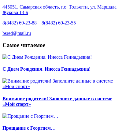
445051, Самарская область, г.о. Тольятти, ул. Маршала
Жукова 13 Б
8(8482) 69-23-88
8(8482) 69-23-55
bsred@mail.ru
Самое читаемое
С Днем Рождения, Инесса Геннадьевна!
Внимание родители! Заполните данные в системе
«Мой спорт»
Прощание с Георгием…