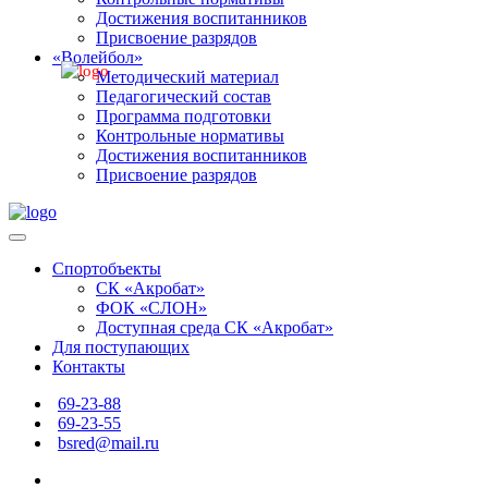
Достижения воспитанников
Присвоение разрядов
«Волейбол»
Методический материал
Педагогический состав
Программа подготовки
Контрольные нормативы
Достижения воспитанников
Присвоение разрядов
Спортобъекты
СК «Акробат»
ФОК «СЛОН»
Доступная среда СК «Акробат»
Для поступающих
Контакты
69-23-88
69-23-55
bsred@mail.ru