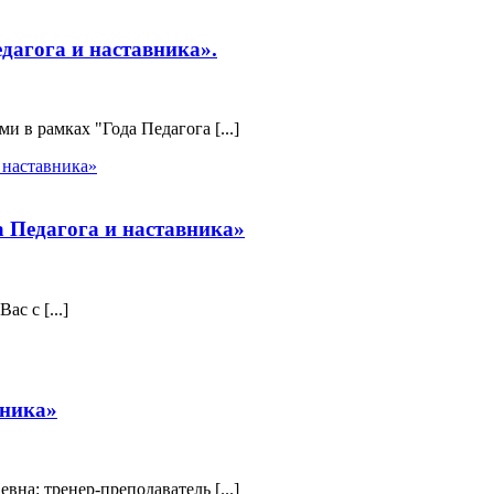
дагога и наставника».
 в рамках "Года Педагога [...]
 Педагога и наставника»
с с [...]
вника»
вна: тренер-преподаватель [...]