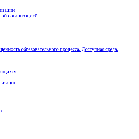
низации
ной организацией
щенность образовательного процесса. Доступная среда.
ающихся
анизации
ых