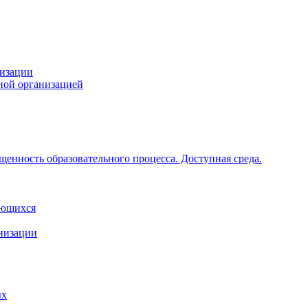
низации
ной организацией
щенность образовательного процесса. Доступная среда.
ающихся
анизации
ых