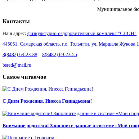
Муниципальное бюд
Контакты
Наш адрес:
физкультурно-оздоровительный комплекс "СЛОН"
445051, Самарская область, г.о. Тольятти, ул. Маршала Жукова 1
8(8482) 69-23-88
8(8482) 69-23-55
bsred@mail.ru
Самое читаемое
С Днем Рождения, Инесса Геннадьевна!
Внимание родители! Заполните данные в системе «Мой спор