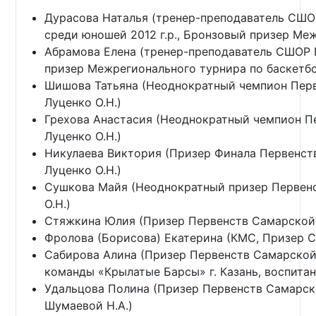
Дурасова Наталья (тренер-преподаватель СШО
среди юношей 2012 г.р., Бронзовый призер Ме
Абрамова Елена (тренер-преподаватель СШОР 
призер Межрегионального турнира по баскетбо
Шишова Татьяна (Неоднократный чемпион Перв
Луценко О.Н.)
Грехова Анастасия (Неоднократный чемпион П
Луценко О.Н.)
Никулаева Виктория (Призер Финала Первенст
Луценко О.Н.)
Сушкова Майя (Неоднократный призер Первенс
О.Н.)
Стяжкина Юлия (Призер Первенств Самарской 
Фролова (Борисова) Екатерина (КМС, Призер 
Сабирова Алина (Призер Первенств Самарской
команды «Крылатые Барсы» г. Казань, воспитан
Удальцова Полина (Призер Первенств Самарско
Шумаевой Н.А.)